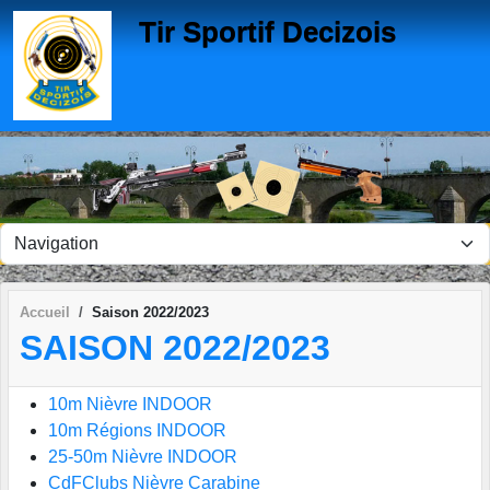
Panneau de gestion des cookies
Tir Sportif Decizois
Accueil
Saison 2022/2023
SAISON 2022/2023
10m Nièvre INDOOR
10m Régions INDOOR
25-50m Nièvre INDOOR
CdFClubs Nièvre Carabine