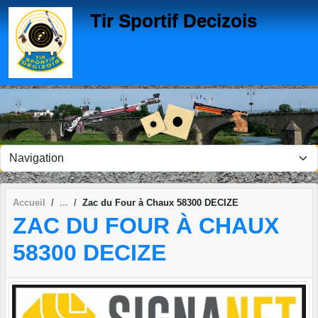
Panneau de gestion des cookies
Tir Sportif Decizois
Accueil
Zac du Four à Chaux 58300 DECIZE
ZAC DU FOUR À CHAUX
58300 DECIZE