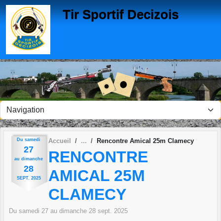
Panneau de gestion des cookies
Tir Sportif Decizois
Du
samedi
Accueil
Rencontre Amical 25m Clamecy
27
RENCONTRE
au
dimanche
28
AMICAL 25M
SEPT.
2025
CLAMECY
Du
samedi
27
au
dimanche
28
sept.
2025