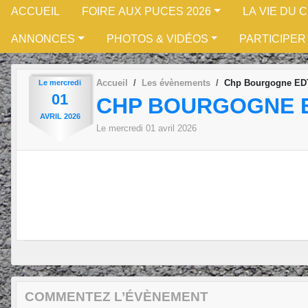
ACCUEIL
FOIRE AUX PUCES 2026
LA VIE DU 
ANNONCES
PHOTOS & VIDÉOS
PARTICIPER
Accueil
Les évènements
Chp Bourgogne ED
Le
mercredi
01
CHP BOURGOGNE 
AVRIL
2026
Le
mercredi
01
avril
2026
COMMENTEZ L’ÉVÈNEMENT